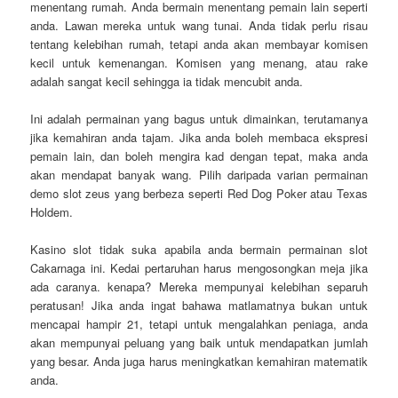
menentang rumah. Anda bermain menentang pemain lain seperti
anda. Lawan mereka untuk wang tunai. Anda tidak perlu risau
tentang kelebihan rumah, tetapi anda akan membayar komisen
kecil untuk kemenangan. Komisen yang menang, atau rake
adalah sangat kecil sehingga ia tidak mencubit anda.
Ini adalah permainan yang bagus untuk dimainkan, terutamanya
jika kemahiran anda tajam. Jika anda boleh membaca ekspresi
pemain lain, dan boleh mengira kad dengan tepat, maka anda
akan mendapat banyak wang. Pilih daripada varian permainan
demo slot zeus yang berbeza seperti Red Dog Poker atau Texas
Holdem.
Kasino slot tidak suka apabila anda bermain permainan slot
Cakarnaga ini. Kedai pertaruhan harus mengosongkan meja jika
ada caranya. kenapa? Mereka mempunyai kelebihan separuh
peratusan! Jika anda ingat bahawa matlamatnya bukan untuk
mencapai hampir 21, tetapi untuk mengalahkan peniaga, anda
akan mempunyai peluang yang baik untuk mendapatkan jumlah
yang besar. Anda juga harus meningkatkan kemahiran matematik
anda.