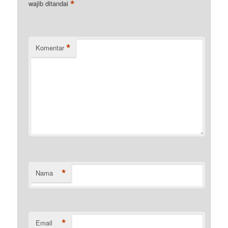
*
wajib ditandai
*
Komentar
*
Nama
*
Email