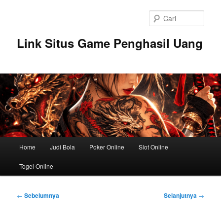
Langsung
ke
Cari
konten
utama
Link Situs Game Penghasil Uang
Menu
Home
Judi Bola
Poker Online
Slot Online
utama
Togel Online
Navigasi
←
Sebelumnya
Selanjutnya
→
Tulisan