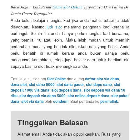
Baca Juga : Link Resmi
Game Slot Online
Terpercaya Dan Paling Di
Jamin Gacor Terpopuler
Anda boleh belajar mengira kad jika anda mahu, tetapi ia tidak
disyorkan. Kasino
judi slot
melarang pengiraan kad kerana ia
berfungsi. Selain itu anda hanya perlu mengira kad berwarna,
yang bernilai 10 atau lebih. Maka lebih mudah untuk memilih
pertaruhan mana yang hendak diletakkan dan yang tidak. Anda
perlu berlatih di rumah kerana anda bukan sahaja perlu
menguasai kemahiran, tetapi juga belajar cara untuk berdiam diri
supaya kasino slot tidak menangkap anda.
Entri ini ditulis dalam
Slot Online
dan di-tag
daftar slot via dana
,
dana slot
,
slot dana 5000
,
slot dana gacor
,
slot depo dana
,
slot
deposit 1000 via dana
,
slot deposit dana
,
slot deposit via dana 10
ribu
,
slot deposit via dana 5000
,
slot online deposit dana
,
slot pakai
dana
,
slot via dana
oleh
condemi
. Buat penanda ke
permalink
.
Tinggalkan Balasan
Alamat email Anda tidak akan dipublikasikan.
Ruas yang