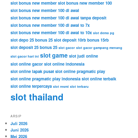
slot bonus new member
slot bonus new member 100
slot bonus new member 100 di awal
slot bonus new member 100 di awal tanpa deposit
slot bonus new member 100 di awal to 7x
slot bonus new member 100 di awal to 10x
slot demo pg
slot depo 25 bonus 25
slot deposit 10rb bonus 15rb
slot deposit 25 bonus 25
slot gacor
slot gacor gampang menang
slot game
slot judi online
slot gacor hari ini
slot online gacor
slot online indonesia
slot online lapak pusat
slot online pragmatic play
slot online pragmatic play indonesia
slot online terbaik
slot online terpercaya
slot resmi
slot terbaru
slot thailand
ARSIP
Juli 2026
Juni 2026
Mei 2026