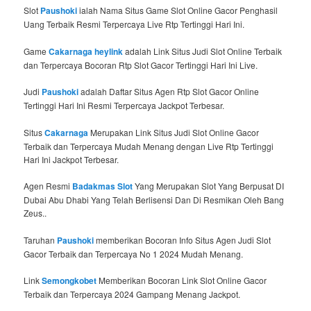
Slot
Paushoki
ialah Nama Situs Game Slot Online Gacor Penghasil
Uang Terbaik Resmi Terpercaya Live Rtp Tertinggi Hari Ini.
Game
Cakarnaga heylink
adalah Link Situs Judi Slot Online Terbaik
dan Terpercaya Bocoran Rtp Slot Gacor Tertinggi Hari Ini Live.
Judi
Paushoki
adalah Daftar Situs Agen Rtp Slot Gacor Online
Tertinggi Hari Ini Resmi Terpercaya Jackpot Terbesar.
Situs
Cakarnaga
Merupakan Link Situs Judi Slot Online Gacor
Terbaik dan Terpercaya Mudah Menang dengan Live Rtp Tertinggi
Hari Ini Jackpot Terbesar.
Agen Resmi
Badakmas Slot
Yang Merupakan Slot Yang Berpusat DI
Dubai Abu Dhabi Yang Telah Berlisensi Dan Di Resmikan Oleh Bang
Zeus..
Taruhan
Paushoki
memberikan Bocoran Info Situs Agen Judi Slot
Gacor Terbaik dan Terpercaya No 1 2024 Mudah Menang.
Link
Semongkobet
Memberikan Bocoran Link Slot Online Gacor
Terbaik dan Terpercaya 2024 Gampang Menang Jackpot.