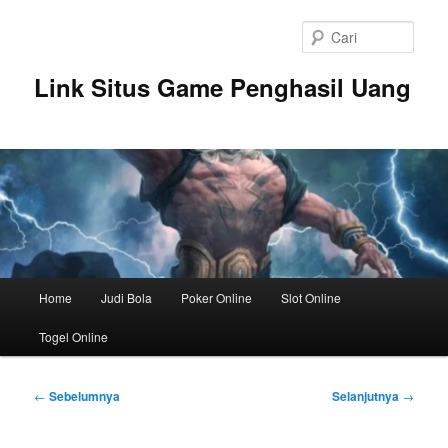
Langsung
ke
Cari
konten
utama
Link Situs Game Penghasil Uang
Menu
Home
Judi Bola
Poker Online
Slot Online
utama
Togel Online
Navigasi
←
Sebelumnya
Selanjutnya
→
Tulisan