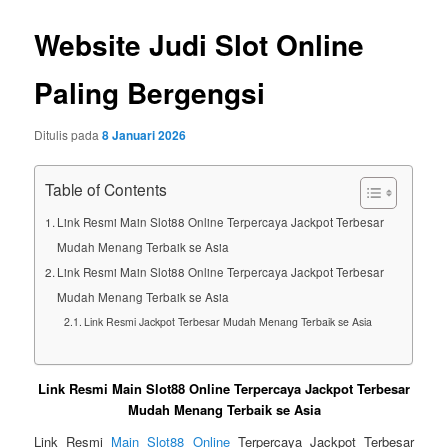
Website Judi Slot Online
Paling Bergengsi
Ditulis pada
8 Januari 2026
Table of Contents
Link Resmi Main Slot88 Online Terpercaya Jackpot Terbesar
Mudah Menang Terbaik se Asia
Link Resmi Main Slot88 Online Terpercaya Jackpot Terbesar
Mudah Menang Terbaik se Asia
Link Resmi Jackpot Terbesar Mudah Menang Terbaik se Asia
Link Resmi Main Slot88 Online Terpercaya Jackpot Terbesar
Mudah Menang Terbaik se Asia
Link Resmi
Main Slot88 Online
Terpercaya Jackpot Terbesar