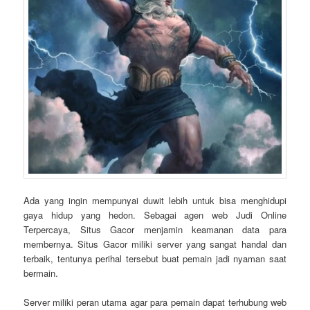
Ada yang ingin mempunyai duwit lebih untuk bisa menghidupi
gaya hidup yang hedon. Sebagai agen web Judi Online
Terpercaya, Situs Gacor menjamin keamanan data para
membernya. Situs Gacor miliki server yang sangat handal dan
terbaik, tentunya perihal tersebut buat pemain jadi nyaman saat
bermain.
Server miliki peran utama agar para pemain dapat terhubung web