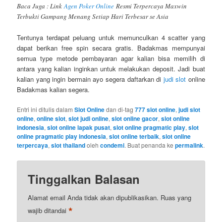
Baca Juga : Link
Agen Poker Online
Resmi Terpercaya Maxwin
Terbukti Gampang Menang Setiap Hari Terbesar se Asia
Tentunya terdapat peluang untuk memunculkan 4 scatter yang
dapat berikan free spin secara gratis. Badakmas mempunyai
semua type metode pembayaran agar kalian bisa memilih di
antara yang kalian inginkan untuk melakukan deposit. Jadi buat
kalian yang ingin bermain ayo segera daftarkan di
judi slot
online
Badakmas kalian segera.
Entri ini ditulis dalam
Slot Online
dan di-tag
777 slot online
,
judi slot
online
,
online slot
,
slot judi online
,
slot online gacor
,
slot online
indonesia
,
slot online lapak pusat
,
slot online pragmatic play
,
slot
online pragmatic play indonesia
,
slot online terbaik
,
slot online
terpercaya
,
slot thailand
oleh
condemi
. Buat penanda ke
permalink
.
Tinggalkan Balasan
Alamat email Anda tidak akan dipublikasikan.
Ruas yang
*
wajib ditandai