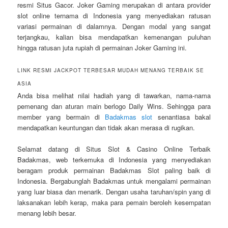
resmi Situs Gacor. Joker Gaming merupakan di antara provider
slot online ternama di Indonesia yang menyediakan ratusan
variasi permainan di dalamnya. Dengan modal yang sangat
terjangkau, kalian bisa mendapatkan kemenangan puluhan
hingga ratusan juta rupiah di permainan Joker Gaming ini.
LINK RESMI JACKPOT TERBESAR MUDAH MENANG TERBAIK SE
ASIA
Anda bisa melihat nilai hadiah yang di tawarkan, nama-nama
pemenang dan aturan main berlogo Daily Wins. Sehingga para
member yang bermain di
Badakmas slot
senantiasa bakal
mendapatkan keuntungan dan tidak akan merasa di rugikan.
Selamat datang di Situs Slot & Casino Online Terbaik
Badakmas, web terkemuka di Indonesia yang menyediakan
beragam produk permainan Badakmas Slot paling baik di
Indonesia. Bergabunglah Badakmas untuk mengalami permainan
yang luar biasa dan menarik. Dengan usaha taruhan/spin yang di
laksanakan lebih kerap, maka para pemain beroleh kesempatan
menang lebih besar.