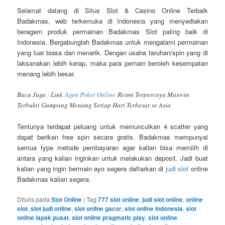
Selamat datang di Situs Slot & Casino Online Terbaik
Badakmas, web terkemuka di Indonesia yang menyediakan
beragam produk permainan Badakmas Slot paling baik di
Indonesia. Bergabunglah Badakmas untuk mengalami permainan
yang luar biasa dan menarik. Dengan usaha taruhan/spin yang di
laksanakan lebih kerap, maka para pemain beroleh kesempatan
menang lebih besar.
Baca Juga : Link
Agen Poker Online
Resmi Terpercaya Maxwin
Terbukti Gampang Menang Setiap Hari Terbesar se Asia
Tentunya terdapat peluang untuk memunculkan 4 scatter yang
dapat berikan free spin secara gratis. Badakmas mempunyai
semua type metode pembayaran agar kalian bisa memilih di
antara yang kalian inginkan untuk melakukan deposit. Jadi buat
kalian yang ingin bermain ayo segera daftarkan di
judi slot
online
Badakmas kalian segera.
Ditulis pada
Slot Online
|
Tag
777 slot online
,
judi slot online
,
online
slot
,
slot judi online
,
slot online gacor
,
slot online indonesia
,
slot
online lapak pusat
,
slot online pragmatic play
,
slot online