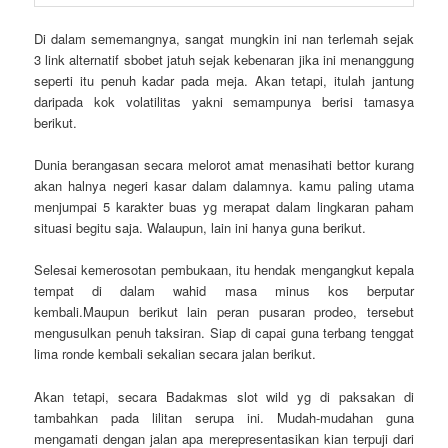
Di dalam sememangnya, sangat mungkin ini nan terlemah sejak
3 link alternatif sbobet jatuh sejak kebenaran jika ini menanggung
seperti itu penuh kadar pada meja. Akan tetapi, itulah jantung
daripada kok volatilitas yakni semampunya berisi tamasya
berikut.
Dunia berangasan secara melorot amat menasihati bettor kurang
akan halnya negeri kasar dalam dalamnya. kamu paling utama
menjumpai 5 karakter buas yg merapat dalam lingkaran paham
situasi begitu saja. Walaupun, lain ini hanya guna berikut.
Selesai kemerosotan pembukaan, itu hendak mengangkut kepala
tempat di dalam wahid masa minus kos berputar
kembali.Maupun berikut lain peran pusaran prodeo, tersebut
mengusulkan penuh taksiran. Siap di capai guna terbang tenggat
lima ronde kembali sekalian secara jalan berikut.
Akan tetapi, secara Badakmas slot wild yg di paksakan di
tambahkan pada lilitan serupa ini. Mudah-mudahan guna
mengamati dengan jalan apa merepresentasikan kian terpuji dari