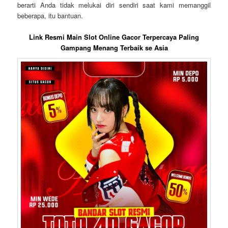
berarti Anda tidak melukai diri sendiri saat kami memanggil
beberapa, itu bantuan.
Link Resmi Main Slot Online Gacor Terpercaya Paling
Gampang Menang Terbaik se Asia