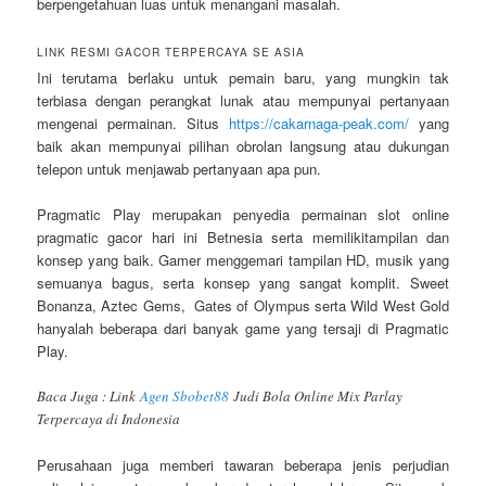
berpengetahuan luas untuk menangani masalah.
LINK RESMI GACOR TERPERCAYA SE ASIA
Ini terutama berlaku untuk pemain baru, yang mungkin tak
terbiasa dengan perangkat lunak atau mempunyai pertanyaan
mengenai permainan. Situs
https://cakarnaga-peak.com/
yang
baik akan mempunyai pilihan obrolan langsung atau dukungan
telepon untuk menjawab pertanyaan apa pun.
Pragmatic Play merupakan penyedia permainan slot online
pragmatic gacor hari ini Betnesia serta memilikitampilan dan
konsep yang baik. Gamer menggemari tampilan HD, musik yang
semuanya bagus, serta konsep yang sangat komplit. Sweet
Bonanza, Aztec Gems, Gates of Olympus serta Wild West Gold
hanyalah beberapa dari banyak game yang tersaji di Pragmatic
Play.
Baca Juga : Link
Agen Sbobet88
Judi Bola Online Mix Parlay
Terpercaya di Indonesia
Perusahaan juga memberi tawaran beberapa jenis perjudian