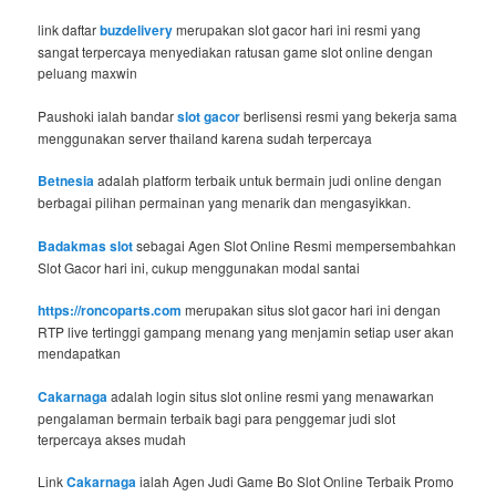
link daftar
buzdelivery
merupakan slot gacor hari ini resmi yang
sangat terpercaya menyediakan ratusan game slot online dengan
peluang maxwin
Paushoki ialah bandar
slot gacor
berlisensi resmi yang bekerja sama
menggunakan server thailand karena sudah terpercaya
Betnesia
adalah platform terbaik untuk bermain judi online dengan
berbagai pilihan permainan yang menarik dan mengasyikkan.
Badakmas slot
sebagai Agen Slot Online Resmi mempersembahkan
Slot Gacor hari ini, cukup menggunakan modal santai
https://roncoparts.com
merupakan situs slot gacor hari ini dengan
RTP live tertinggi gampang menang yang menjamin setiap user akan
mendapatkan
Cakarnaga
adalah login situs slot online resmi yang menawarkan
pengalaman bermain terbaik bagi para penggemar judi slot
terpercaya akses mudah
Link
Cakarnaga
ialah Agen Judi Game Bo Slot Online Terbaik Promo