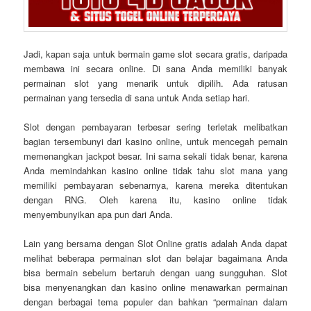
Jadi, kapan saja untuk bermain game slot secara gratis, daripada
membawa ini secara online. Di sana Anda memiliki banyak
permainan slot yang menarik untuk dipilih. Ada ratusan
permainan yang tersedia di sana untuk Anda setiap hari.
Slot dengan pembayaran terbesar sering terletak melibatkan
bagian tersembunyi dari kasino online, untuk mencegah pemain
memenangkan jackpot besar. Ini sama sekali tidak benar, karena
Anda memindahkan kasino online tidak tahu slot mana yang
memiliki pembayaran sebenarnya, karena mereka ditentukan
dengan RNG. Oleh karena itu, kasino online tidak
menyembunyikan apa pun dari Anda.
Lain yang bersama dengan Slot Online gratis adalah Anda dapat
melihat beberapa permainan slot dan belajar bagaimana Anda
bisa bermain sebelum bertaruh dengan uang sungguhan. Slot
bisa menyenangkan dan kasino online menawarkan permainan
dengan berbagai tema populer dan bahkan “permainan dalam