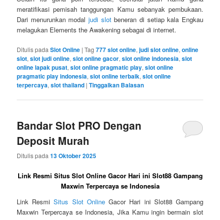
meratifikasi pemisah tanggungan Kamu sebanyak pembukaan.
Dari menurunkan modal
judi slot
beneran di setiap kala Engkau
melagukan Elements the Awakening sebagai di internet.
Ditulis pada
Slot Online
|
Tag
777 slot online
,
judi slot online
,
online
slot
,
slot judi online
,
slot online gacor
,
slot online indonesia
,
slot
online lapak pusat
,
slot online pragmatic play
,
slot online
pragmatic play indonesia
,
slot online terbaik
,
slot online
terpercaya
,
slot thailand
|
Tinggalkan Balasan
Bandar Slot PRO Dengan
Deposit Murah
Ditulis pada
13 Oktober 2025
Link Resmi Situs Slot Online Gacor Hari ini Slot88 Gampang
Maxwin Terpercaya se Indonesia
Link Resmi
Situs Slot Online
Gacor Hari ini Slot88 Gampang
Maxwin Terpercaya se Indonesia, Jika Kamu ingin bermain slot