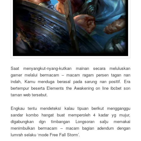
Saat menyangkut-nyang-kutkan mainan secara meluluskan
gamer melalui bermacam – macam ragam persen tagan nan
indah, Kamu menduga berasal pada sarung nan positif. Era
bertempur beserta Elements the Awakening on line ibcbet son
taman web tersebut.
Engkau tentu mendeteksi kalau tipuan berikut mengganggu
sandar kombo hangat buat memperoleh 4 kadar yg mujur,
digabungkan dgn timbangan Longsoran salju memakai
menimbulkan bermacam – macam bagian adendum dengan
lumrah selaku ‘mode Free Fall Storm’.