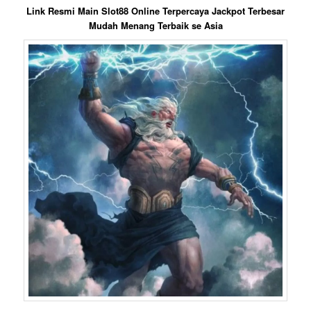
Link Resmi Main Slot88 Online Terpercaya Jackpot Terbesar
Mudah Menang Terbaik se Asia