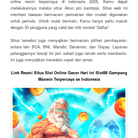
online resmi terpercaya di indonesia 2025, Kamu dapat
melakukannya melalui situs Akun pro kamboja. Situs web ini
memberi tawaran bermacam permainan dan mudah digunakan
untuk pemula. Untuk mulai bermain, Kamu hanya perlu masuk
dengan ID pengguna yang valid dan klik tombol ‘Daftar’.
Situs tersebut juga menyajikan bermacam pilihan pembayaran,
antara lain BCA, BNI, Mandiri, Danamon, dan Gopay. Layanan
pelanggannya tersaji 24 jam sehari juga ramah serta membantu.
Ini juga menyajikan transaksi cepat dan aman.
Link Resmi Situs Slot Online Gacor Hari ini Slot88 Gampang
Maxwin Terpercaya se Indonesia