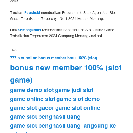
Zeus..
Taruhan
Paushoki
memberikan Bocoran Info Situs Agen Judi Slot
Gacor Terbaik dan Terpercaya No 1 2024 Mudah Menang.
Link
Semongkobet
Memberikan Bocoran Link Slot Online Gacor
Terbaik dan Terpercaya 2024 Gampang Menang Jackpot.
TAG
777 slot online
bonus member baru 150% (slot)
bonus new member 100% (slot
game)
game demo slot
game judi slot
game online slot
game slot demo
game slot gacor
game slot online
game slot penghasil uang
game slot penghasil uang langsung ke