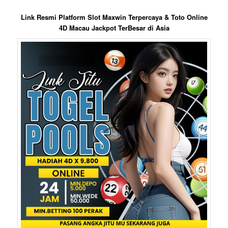
Link Resmi Platform Slot Maxwin Terpercaya & Toto Online
4D Macau Jackpot TerBesar di Asia