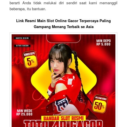
berarti Anda tidak melukai diri sendiri saat kami memanggil
beberapa, itu bantuan.
Link Resmi Main Slot Online Gacor Terpercaya Paling
Gampang Menang Terbaik se Asia