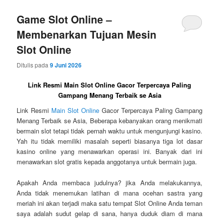
Game Slot Online –
Membenarkan Tujuan Mesin
Slot Online
Ditulis pada
9 Juni 2026
Link Resmi Main Slot Online Gacor Terpercaya Paling
Gampang Menang Terbaik se Asia
Link Resmi
Main Slot Online
Gacor Terpercaya Paling Gampang
Menang Terbaik se Asia, Beberapa kebanyakan orang menikmati
bermain slot tetapi tidak pernah waktu untuk mengunjungi kasino.
Yah itu tidak memiliki masalah seperti biasanya tiga lot dasar
kasino online yang menawarkan operasi ini. Banyak dari ini
menawarkan slot gratis kepada anggotanya untuk bermain juga.
Apakah Anda membaca judulnya? jika Anda melakukannya,
Anda tidak menemukan latihan di mana ocehan sastra yang
meriah ini akan terjadi maka satu tempat Slot Online Anda teman
saya adalah sudut gelap di sana, hanya duduk diam di mana