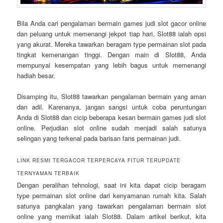
Bila Anda cari pengalaman bermain games judi slot gacor online
dan peluang untuk memenangi jekpot tiap hari, Slot88 ialah opsi
yang akurat. Mereka tawarkan beragam type permainan slot pada
tingkat kemenangan tinggi. Dengan main di Slot88, Anda
mempunyai kesempatan yang lebih bagus untuk memenangi
hadiah besar.
Disamping itu, Slot88 tawarkan pengalaman bermain yang aman
dan adil. Karenanya, jangan sangsi untuk coba peruntungan
Anda di Slot88 dan cicip beberapa kesan bermain games judi slot
online. Perjudian slot online sudah menjadi salah satunya
selingan yang terkenal pada barisan fans permainan judi.
LINK RESMI TERGACOR TERPERCAYA FITUR TERUPDATE
TERNYAMAN TERBAIK
Dengan peralihan tehnologi, saat ini kita dapat cicip beragam
type permainan slot online dari kenyamanan rumah kita. Salah
satunya pangkalan yang tawarkan pengalaman bermain slot
online yang memikat ialah Slot88. Dalam artikel berikut, kita