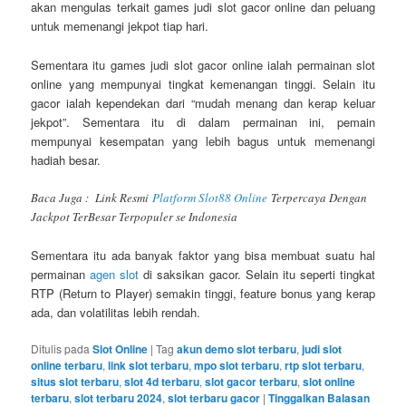
akan mengulas terkait games judi slot gacor online dan peluang
untuk memenangi jekpot tiap hari.
Sementara itu games judi slot gacor online ialah permainan slot
online yang mempunyai tingkat kemenangan tinggi. Selain itu
gacor ialah kependekan dari “mudah menang dan kerap keluar
jekpot”. Sementara itu di dalam permainan ini, pemain
mempunyai kesempatan yang lebih bagus untuk memenangi
hadiah besar.
Baca Juga : Link Resmi
Platform Slot88 Online
Terpercaya Dengan
Jackpot TerBesar Terpopuler se Indonesia
Sementara itu ada banyak faktor yang bisa membuat suatu hal
permainan
agen slot
di saksikan gacor. Selain itu seperti tingkat
RTP (Return to Player) semakin tinggi, feature bonus yang kerap
ada, dan volatilitas lebih rendah.
Ditulis pada
Slot Online
|
Tag
akun demo slot terbaru
,
judi slot
online terbaru
,
link slot terbaru
,
mpo slot terbaru
,
rtp slot terbaru
,
situs slot terbaru
,
slot 4d terbaru
,
slot gacor terbaru
,
slot online
terbaru
,
slot terbaru 2024
,
slot terbaru gacor
|
Tinggalkan Balasan