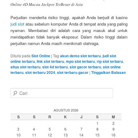
Online 4D Macau Jackpot TerBesar di Asia
Perjudian menderita risiko tinggi, apakah Anda berjudi di kasino
judi slot
atau sebelum komputer Anda di tempat anda yang paling
nyaman. Membatasi diri adalah cara yang masuk akal untuk
mendapatkan tidak banyak eksposur. Dalam risiko tinggi dalam
perjudian namun Anda masih menikmati olahraga.
Ditulis pada
Slot Online
|
Tag
akun demo slot terbaru
,
judi slot
online terbaru
,
link slot terbaru
,
mpo slot terbaru
,
rtp slot terbaru
,
situs slot terbaru
,
slot 4d terbaru
,
slot gacor terbaru
,
slot online
terbaru
,
slot terbaru 2024
,
slot terbaru gacor
|
Tinggalkan Balasan
C
a
r
i
AGUSTUS 2026
S
S
R
K
J
S
M
1
2
3
4
5
6
7
8
9
10
11
12
13
14
15
16