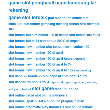
game slot penghasil uang langsung ke
rekening
game slot terbaik
judi slot online
online slot
situs judi slot online gampang menang bonus new member
100
slot bonus 100
slot bonus 100 di depan
slot bonus 100 to 3x
slot bonus 100 to 7x
slot bonus 200% di depan
slot bonus new member
slot bonus new member 100
slot bonus new member 100 di awal
slot bonus new member 100 di awal tanpa deposit
slot bonus new member 100 di awal to 7x
slot bonus new member 100 di awal to 10x
slot demo pg
slot depo 25 bonus 25
slot deposit 10rb bonus 15rb
slot deposit 25 bonus 25
slot gacor
slot gacor gampang menang
slot game
slot judi online
slot gacor hari ini
slot online gacor
slot online indonesia
slot online lapak pusat
slot online pragmatic play
slot online pragmatic play indonesia
slot online terbaik