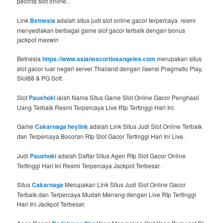
pecinta slot online..
Link
Betnesia
adalah situs judi slot online gacor terpercaya resmi
menyediakan berbagai game slot gacor terbaik dengan bonus
jackpot maxwin
Betnesia
https://www.asianescortlosangeles.com
merupakan situs
slot gacor luar negeri server Thailand dengan lisensi Pragmatic Play,
Slot88 & PG Soft.
Slot
Paushoki
ialah Nama Situs Game Slot Online Gacor Penghasil
Uang Terbaik Resmi Terpercaya Live Rtp Tertinggi Hari Ini.
Game
Cakarnaga heylink
adalah Link Situs Judi Slot Online Terbaik
dan Terpercaya Bocoran Rtp Slot Gacor Tertinggi Hari Ini Live.
Judi
Paushoki
adalah Daftar Situs Agen Rtp Slot Gacor Online
Tertinggi Hari Ini Resmi Terpercaya Jackpot Terbesar.
Situs
Cakarnaga
Merupakan Link Situs Judi Slot Online Gacor
Terbaik dan Terpercaya Mudah Menang dengan Live Rtp Tertinggi
Hari Ini Jackpot Terbesar.