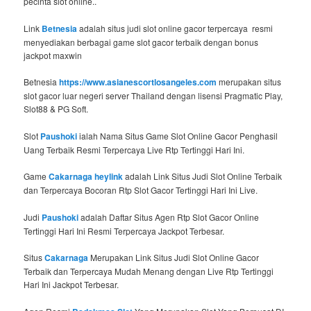
pecinta slot online..
Link
Betnesia
adalah situs judi slot online gacor terpercaya resmi
menyediakan berbagai game slot gacor terbaik dengan bonus
jackpot maxwin
Betnesia
https://www.asianescortlosangeles.com
merupakan situs
slot gacor luar negeri server Thailand dengan lisensi Pragmatic Play,
Slot88 & PG Soft.
Slot
Paushoki
ialah Nama Situs Game Slot Online Gacor Penghasil
Uang Terbaik Resmi Terpercaya Live Rtp Tertinggi Hari Ini.
Game
Cakarnaga heylink
adalah Link Situs Judi Slot Online Terbaik
dan Terpercaya Bocoran Rtp Slot Gacor Tertinggi Hari Ini Live.
Judi
Paushoki
adalah Daftar Situs Agen Rtp Slot Gacor Online
Tertinggi Hari Ini Resmi Terpercaya Jackpot Terbesar.
Situs
Cakarnaga
Merupakan Link Situs Judi Slot Online Gacor
Terbaik dan Terpercaya Mudah Menang dengan Live Rtp Tertinggi
Hari Ini Jackpot Terbesar.