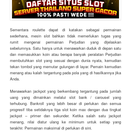
Sementara roulette dapat di katakan sebagai permainan
sederhana, mesin slot bahkan tidak memerlukan tugas yang
rumit mengenai permainan Perjudian yang dijelaskan
sebelumnya. Satu hanya untuk menawarkan duduk di depan satu
dan memasukkan koin atau berapa banyak peralatan Perjudian
membutuhkan slot yang sesuai dengan dunia nyata, kemudian
tekan tombol yang memutar gulungan di layar. Pemain kemudian
menang atau kalah tergantung pada pola yang di hasilkannya jika
Anda.
Menawarkan jackpot yang berkembang tergantung pada jumlah
uang yang dimainkan melalui slot bank / carousel yang
terhubung. Bankroll yang lebih besar di perlukan dan semua
progresif tiba setidaknya tiga slot koin max dengan dua tingkat
jackpot – primer dan sekunder. Ketika salah satu jackpot
menang, nilai diatur ulang ke minimum untuk setiap yang
terakhir. Permainan maksimal di perlukan di sini.