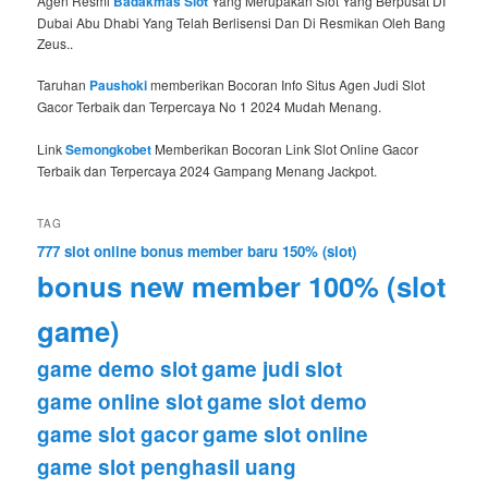
Agen Resmi
Badakmas Slot
Yang Merupakan Slot Yang Berpusat DI
Dubai Abu Dhabi Yang Telah Berlisensi Dan Di Resmikan Oleh Bang
Zeus..
Taruhan
Paushoki
memberikan Bocoran Info Situs Agen Judi Slot
Gacor Terbaik dan Terpercaya No 1 2024 Mudah Menang.
Link
Semongkobet
Memberikan Bocoran Link Slot Online Gacor
Terbaik dan Terpercaya 2024 Gampang Menang Jackpot.
TAG
777 slot online
bonus member baru 150% (slot)
bonus new member 100% (slot
game)
game demo slot
game judi slot
game online slot
game slot demo
game slot gacor
game slot online
game slot penghasil uang