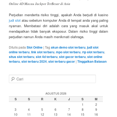
Online 4D Macau Jackpot TerBesar di Asia
Perjudian menderita risiko tinggi, apakah Anda berjudi di kasino
judi slot
atau sebelum komputer Anda di tempat anda yang paling
nyaman. Membatasi diri adalah cara yang masuk akal untuk
mendapatkan tidak banyak eksposur. Dalam risiko tinggi dalam
perjudian namun Anda masih menikmati olahraga.
Ditulis pada
Slot Online
|
Tag
akun demo slot terbaru
,
judi slot
online terbaru
,
link slot terbaru
,
mpo slot terbaru
,
rtp slot terbaru
,
situs slot terbaru
,
slot 4d terbaru
,
slot gacor terbaru
,
slot online
terbaru
,
slot terbaru 2024
,
slot terbaru gacor
|
Tinggalkan Balasan
C
a
r
i
AGUSTUS 2026
S
S
R
K
J
S
M
1
2
3
4
5
6
7
8
9
10
11
12
13
14
15
16