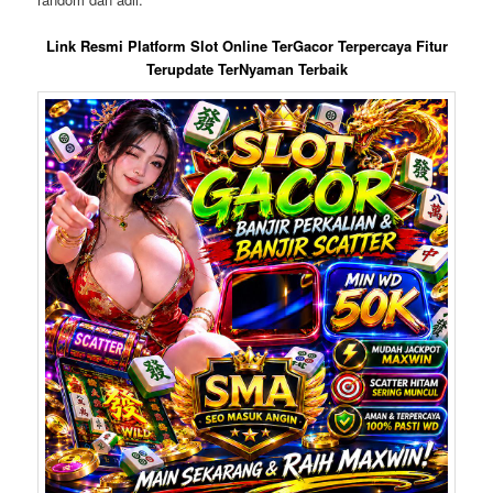
Link Resmi Platform Slot Online TerGacor Terpercaya Fitur
Terupdate TerNyaman Terbaik