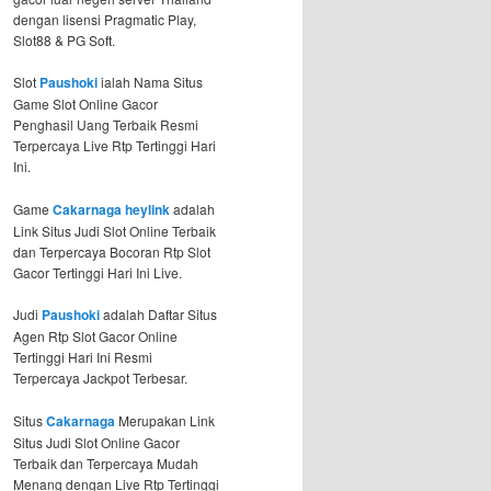
dengan lisensi Pragmatic Play,
Slot88 & PG Soft.
Slot
Paushoki
ialah Nama Situs
Game Slot Online Gacor
Penghasil Uang Terbaik Resmi
Terpercaya Live Rtp Tertinggi Hari
Ini.
Game
Cakarnaga heylink
adalah
Link Situs Judi Slot Online Terbaik
dan Terpercaya Bocoran Rtp Slot
Gacor Tertinggi Hari Ini Live.
Judi
Paushoki
adalah Daftar Situs
Agen Rtp Slot Gacor Online
Tertinggi Hari Ini Resmi
Terpercaya Jackpot Terbesar.
Situs
Cakarnaga
Merupakan Link
Situs Judi Slot Online Gacor
Terbaik dan Terpercaya Mudah
Menang dengan Live Rtp Tertinggi