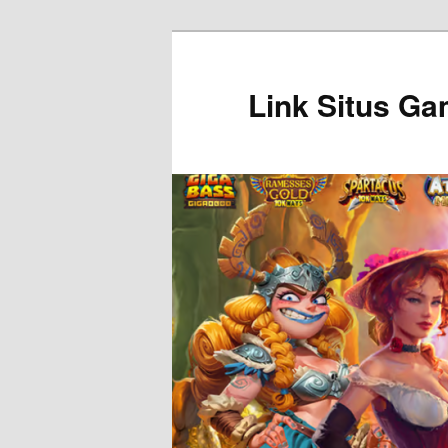
Langsung
Langsung
ke
ke
konten
konten
Link Situs G
utama
sekunder