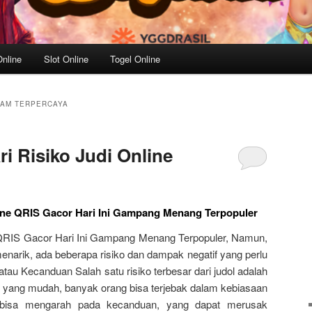
nline
Slot Online
Togel Online
JAM TERPERCAYA
i Risiko Judi Online
ine QRIS Gacor Hari Ini Gampang Menang Terpopuler
RIS Gacor Hari Ini Gampang Menang Terpopuler, Namun,
enarik, ada beberapa risiko dan dampak negatif yang perlu
atau Kecanduan Salah satu risiko terbesar dari judol adalah
 yang mudah, banyak orang bisa terjebak dalam kebiasaan
ni bisa mengarah pada kecanduan, yang dapat merusak