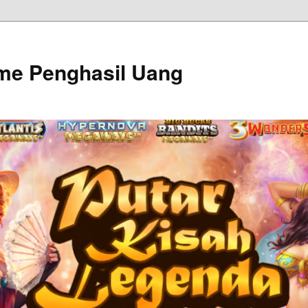
ame Penghasil Uang