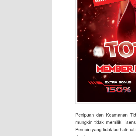
Penipuan dan Keamanan Tida
mungkin tidak memiliki lisen
Pemain yang tidak berhati-hati