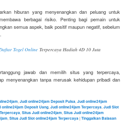
rkan hiburan yang menyenangkan dan peluang untuk
membawa berbagai risiko. Penting bagi pemain untuk
an semua aspek, baik positif maupun negatif, sebelum
.
Daftar Togel Online
Terpercaya Hadiah 4D 10 Juta
tanggung jawab dan memilih situs yang terpercaya,
ap menyenangkan tanpa merusak kehidupan pribadi dan
nline24jam
,
Judi online24jam Deposit Pulsa
,
Judi online24jam
i online24jam Deposit Uang
,
Judi online24jam Terpercaya
,
Judi Slot
 Terpercaya
,
Situs Judi online24jam
,
Situs Judi online24jam
24jam
,
Situs Judi Slot online24jam Terpercaya
|
Tinggalkan Balasan