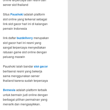
server slot thailand
Situs
Paushoki
adalah platform
slot online yang terkenal sebagai
link slot gacor hari ini di kalangan
pemain Indonesia
link daftar
buzdelivery
merupakan
slot gacor hari ini resmi yang
sangat terpercaya menyediakan
ratusan game slot online dengan
peluang maxwin
Paushoki ialah bandar
slot gacor
berlisensi resmi yang bekerja
sama menggunakan server
thailand karena sudah terpercaya
Betnesia
adalah platform terbaik
untuk bermain judi online dengan
berbagai pilihan permainan yang
menarik dan mengasyikkan.