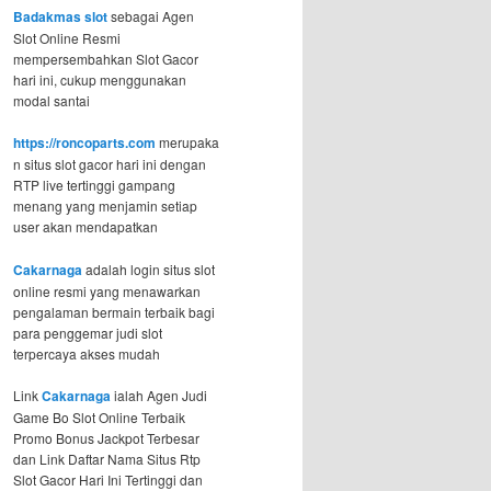
Badakmas slot
sebagai Agen
Slot Online Resmi
mempersembahkan Slot Gacor
hari ini, cukup menggunakan
modal santai
https://roncoparts.com
merupaka
n situs slot gacor hari ini dengan
RTP live tertinggi gampang
menang yang menjamin setiap
user akan mendapatkan
Cakarnaga
adalah login situs slot
online resmi yang menawarkan
pengalaman bermain terbaik bagi
para penggemar judi slot
terpercaya akses mudah
Link
Cakarnaga
ialah Agen Judi
Game Bo Slot Online Terbaik
Promo Bonus Jackpot Terbesar
dan Link Daftar Nama Situs Rtp
Slot Gacor Hari Ini Tertinggi dan