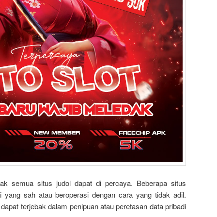
k semua situs judol dapat di percaya. Beberapa situs
si yang sah atau beroperasi dengan cara yang tidak adil.
 dapat terjebak dalam penipuan atau peretasan data pribadi