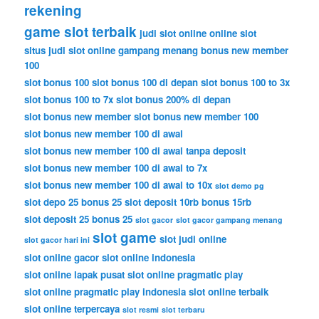
rekening
game slot terbaik
judi slot online
online slot
situs judi slot online gampang menang bonus new member
100
slot bonus 100
slot bonus 100 di depan
slot bonus 100 to 3x
slot bonus 100 to 7x
slot bonus 200% di depan
slot bonus new member
slot bonus new member 100
slot bonus new member 100 di awal
slot bonus new member 100 di awal tanpa deposit
slot bonus new member 100 di awal to 7x
slot bonus new member 100 di awal to 10x
slot demo pg
slot depo 25 bonus 25
slot deposit 10rb bonus 15rb
slot deposit 25 bonus 25
slot gacor
slot gacor gampang menang
slot game
slot judi online
slot gacor hari ini
slot online gacor
slot online indonesia
slot online lapak pusat
slot online pragmatic play
slot online pragmatic play indonesia
slot online terbaik
slot online terpercaya
slot resmi
slot terbaru