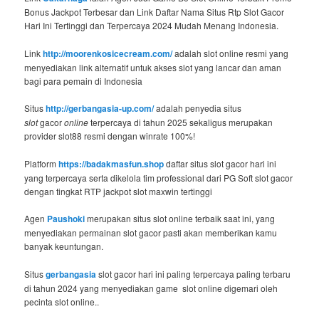
Bonus Jackpot Terbesar dan Link Daftar Nama Situs Rtp Slot Gacor
Hari Ini Tertinggi dan Terpercaya 2024 Mudah Menang Indonesia.
Link
http://moorenkosicecream.com/
adalah slot online resmi yang
menyediakan link alternatif untuk akses slot yang lancar dan aman
bagi para pemain di Indonesia
Situs
http://gerbangasia-up.com/
adalah penyedia situs
slot
gacor
online
terpercaya di tahun 2025 sekaligus merupakan
provider slot88 resmi dengan winrate 100%!
Platform
https://badakmasfun.shop
daftar situs slot gacor hari ini
yang terpercaya serta dikelola tim professional dari PG Soft slot gacor
dengan tingkat RTP jackpot slot maxwin tertinggi
Agen
Paushoki
merupakan situs slot online terbaik saat ini, yang
menyediakan permainan slot gacor pasti akan memberikan kamu
banyak keuntungan.
Situs
gerbangasia
slot gacor hari ini paling terpercaya paling terbaru
di tahun 2024 yang menyediakan game slot online digemari oleh
pecinta slot online..